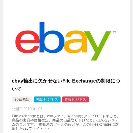
ebay輸出に欠かせないFile Exchangeの制限につ
いて
ebay輸出
輸出ビジネス
物販ビジネス
公開日:
2019-01-07
File exchangeとは、csvファイルをebayにアップロードすると、
商品の出品や価格改定、商品の出品取り下げなどが出来るシステ
ムのことです。 物販系のツールの殆どが、このFileexchageに対
応したcsvファイ・・・