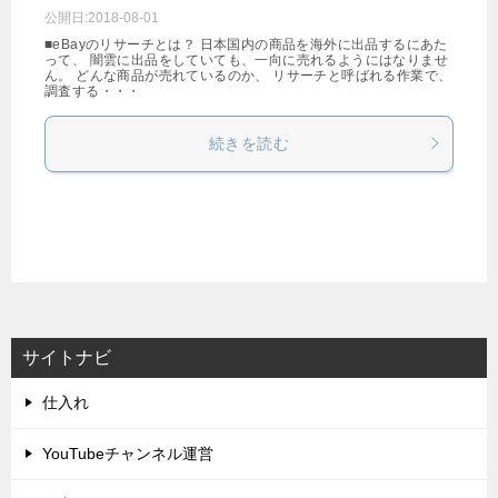
公開日:
2018-08-01
■eBayのリサーチとは？ 日本国内の商品を海外に出品するにあた
って、 闇雲に出品をしていても、一向に売れるようにはなりませ
ん。 どんな商品が売れているのか、 リサーチと呼ばれる作業で、
調査する・・・
続きを読む
サイトナビ
仕入れ
YouTubeチャンネル運営