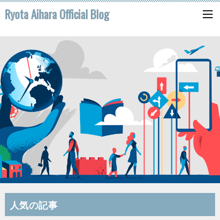
Ryota Aihara Official Blog
人気の記事